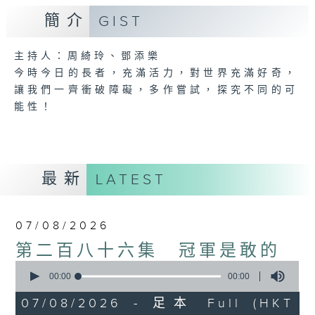
簡介
GIST
主持人：周綺玲、鄧添樂
今時今日的長者，充滿活力，對世界充滿好奇，
讓我們一齊衝破障礙，多作嘗試，探究不同的可
能性！
最新
LATEST
07/08/2026
第二百八十六集 冠軍是敢的
0
seconds
00:00
00:00
of
0
07/08/2026 - 足本 Full (HKT
seconds