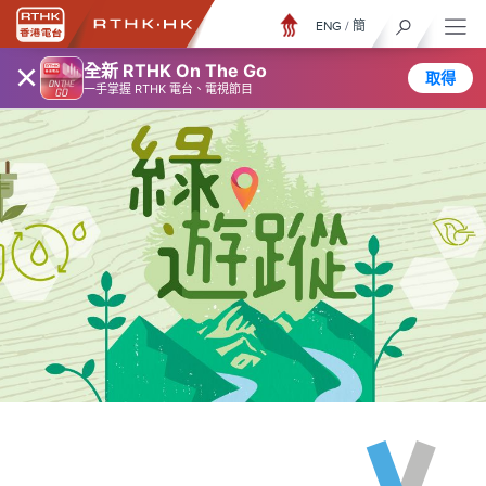
ENG
/
簡
×
全新 RTHK On The Go
取得
一手掌握 RTHK 電台、電視節目