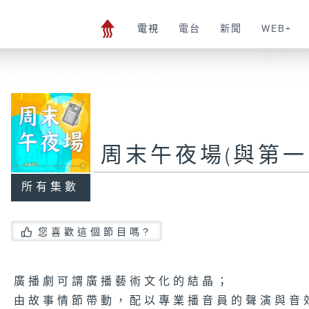
電視
電台
新聞
WEB+
周末午夜場(與第一
所有集數
您喜歡這個節目嗎?
廣播劇可謂廣播藝術文化的結晶；
由故事情節帶動，配以專業播音員的聲演與音