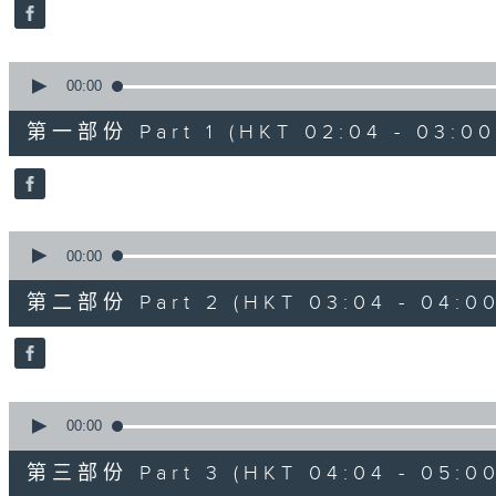
minutes,
0
seconds
Volume
90%
0
seconds
00:00
of
56
第一部份 Part 1 (HKT 02:04 - 03:00
minutes,
10
seconds
Volume
90%
0
seconds
00:00
of
56
第二部份 Part 2 (HKT 03:04 - 04:00
minutes,
20
seconds
Volume
90%
0
seconds
00:00
of
56
第三部份 Part 3 (HKT 04:04 - 05:00
minutes,