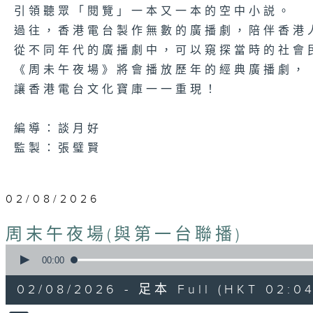
引領聽眾「閱覽」一本又一本的空中小説。
過往，香港電台製作無數的廣播劇，陪伴香港
從不同年代的廣播劇中，可以窺探當時的社會
《周未午夜場》將會播放歷年的經典廣播劇，
讓香港電台文化寶庫一一重現！
編導：談月好
監製：張璧賢
02/08/2026
周末午夜場(與第一台聯播)
0
seconds
00:00
of
3
02/08/2026 - 足本 Full (HKT 02:04
hours,
44