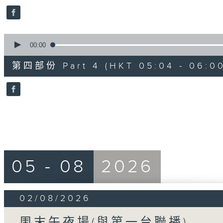
20
seconds
Volume
90%
0
seconds
00:00
of
56
第四部份 Part 4 (HKT 05:04 - 06:00
minutes,
10
seconds
Volume
90%
05 - 08
2026
02/08/2026
周末午夜場(與第一台聯播)