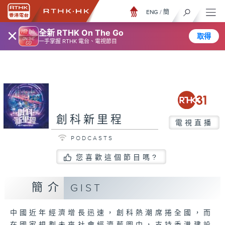
ENG
/
簡
×
全新 RTHK On The Go
取得
一手掌握 RTHK 電台、電視節目
創科新里程
電視直播
PODCASTS
您喜歡這個節目嗎?
簡介
GIST
中國近年經濟增長迅速，創科熱潮席捲全國，而