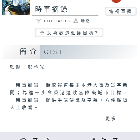
時事摘錄
電視直播
PODCASTS
聯絡
您喜歡這個節目嗎?
簡介
GIST
監製：彭啓光
「時事摘錄」擷取報道每周本港大事及寰宇新
聞；為進一步令香港達致無障礙城市目標，
「時事摘錄」提供手語傳譯及字幕，方便聽障
人士收看。
節目播映時間：
更多...
逢星期六下午3時30分
港台電視31