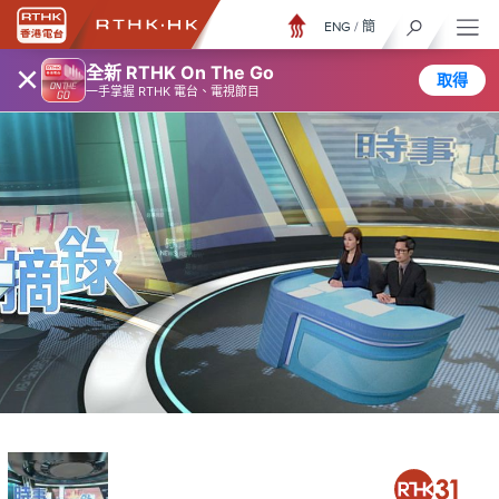
ENG
/
簡
×
全新 RTHK On The Go
取得
一手掌握 RTHK 電台、電視節目