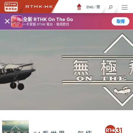
ENG
/
簡
×
全新 RTHK On The Go
取得
一手掌握 RTHK 電台、電視節目