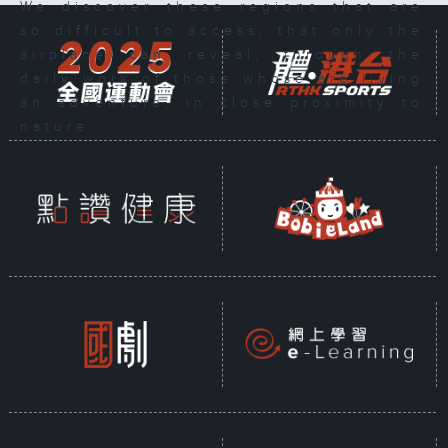
We discover these regions that are
so difficult to access, that only the
airplane can reveal, through the
daily work of those whose are living
an adventure, in close proximity to
nature.