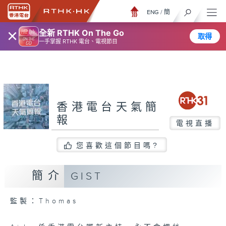
ENG
/
簡
×
全新 RTHK On The Go
取得
一手掌握 RTHK 電台、電視節目
香港電台天氣簡
報
電視直播
您喜歡這個節目嗎?
簡介
GIST
監製：Thomas