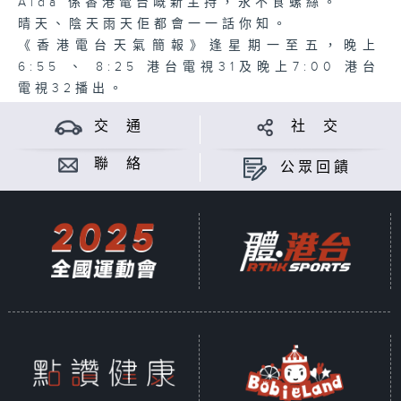
Aida 係香港電台嘅新主持，永不食螺絲。
晴天、陰天雨天佢都會一一話你知。
《香港電台天氣簡報》逢星期一至五，晚上
6:55 、 8:25 港台電視31及晚上7:00 港台
電視32播出。
交 通
社 交
聯 絡
公眾回饋