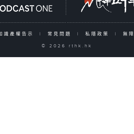
知識產權告示
|
常見問題
|
私隱政策
|
無
© 2026 rthk.hk