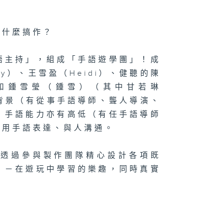
有什麼搞作？
語主持」，組成「手語遊學團」！成
y）、王雪盈（Heidi）、健聽的陳
ia）和鍾雪瑩（鍾雪）（其中甘若琳
同背景（有從事手語導師、聾人導演、
、手語能力亦有高低（有任手語導師
於用手語表達、與人溝通。
們透過參與製作團隊精心設計各項既
」－在遊玩中學習的樂趣，同時真實
。