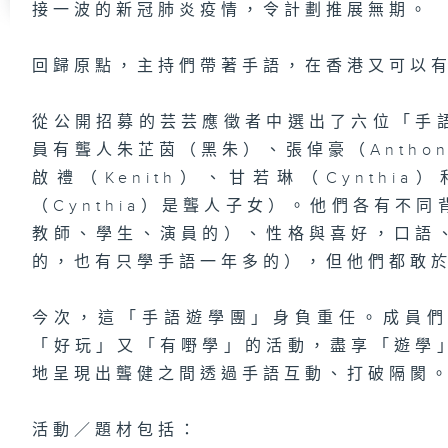
接一波的新冠肺炎疫情，令計劃推展無期。
回歸原點，主持們帶著手語，在香港又可以
從公開招募的芸芸應徵者中選出了六位「手
員有聾人朱芷茵（黑朱）、張倬豪（Anthon
啟禮（Kenith）、甘若琳（Cynth
（Cynthia）是聾人子女）。他們各有不
教師、學生、演員的）、性格與喜好，口語
的，也有只學手語一年多的），但他們都敢
今次，這「手語遊學團」身負重任。成員
「好玩」又「有嘢學」的活動，盡享「遊學
地呈現出聾健之間透過手語互動、打破隔閡
活動／題材包括：