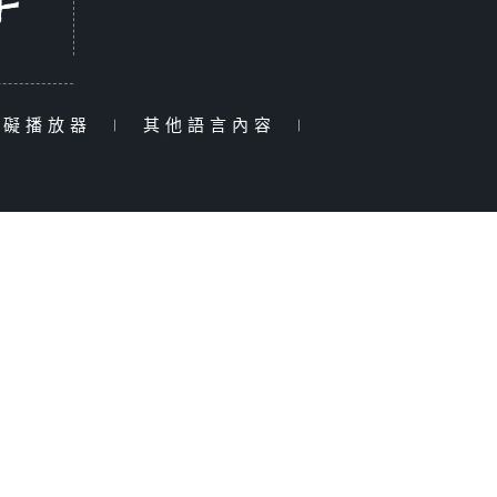
障礙播放器
|
其他語言內容
|