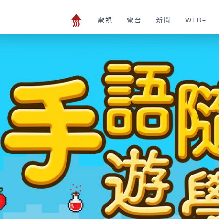
電視
電台
新聞
WEB+