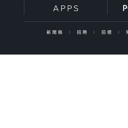
新聞稿
|
招聘
|
招標
|