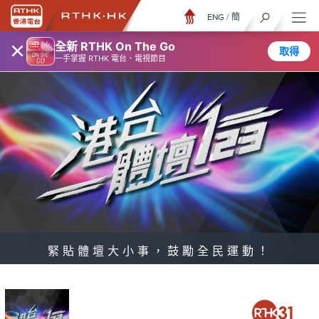
ENG
/
簡
×
全新 RTHK On The Go
取得
一手掌握 RTHK 電台、電視節目
緊貼體壇大小事，鼓勵全民運動！