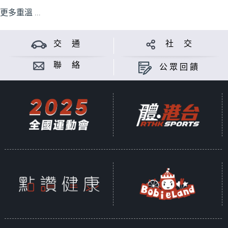
更多重溫 ...
交 通
社 交
聯 絡
公眾回饋