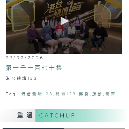
0
27/02/2026
seconds
of
第一千一百七十集
46
minutes,
港台體壇123
40
seconds
Tag:
港台體壇123
,
體壇123
,
健身
,
運動
,
體育
重溫
CATCHUP