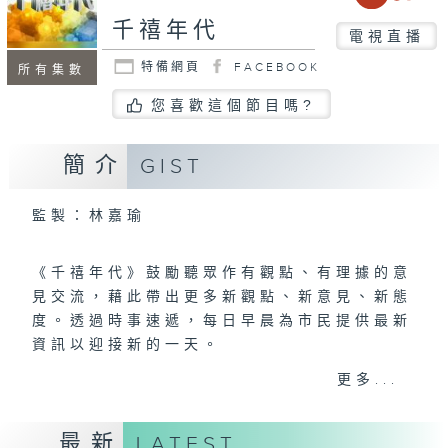
千禧年代
電視直播
特備網頁
FACEBOOK
所有集數
您喜歡這個節目嗎?
簡介
GIST
監製：林嘉瑜
《千禧年代》鼓勵聽眾作有觀點、有理據的意
見交流，藉此帶出更多新觀點、新意見、新態
度。透過時事速遞，每日早晨為市民提供最新
資訊以迎接新的一天。
更多...
逢星期一至五
上午八時至十時
最新
LATEST