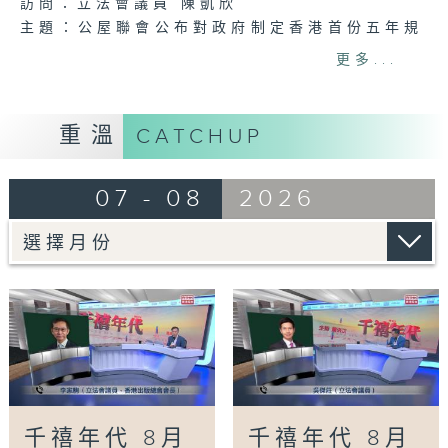
訪問：立法會議員 陳凱欣
主題：公屋聯會公布對政府制定香港首份五年規
劃土地和房屋政策建議
更多...
訪問：立法會議員、公屋聯會副主席 梁文廣
主題：申訴專員就三項圖書館服務展開主動調查
訪問：立法會議員、香港出版總會會長 李家駒
重溫
CATCHUP
主題：教資會統計 八大學士畢業生平均年薪達
33.6萬元升2%
07 - 08
2026
訪問：香港人力資源管理學會副會長 陸國坤
主題：警方全港多區執法 打擊非法駕駛電動可
移動工具
訪問：新界東南立法會議員 方國珊
Tag:
蕭洛汶
,
FM926香港電台第一台
,
公共事
務專頁
,
千禧年代
,
港台電視31
千禧年代 8月
千禧年代 8月