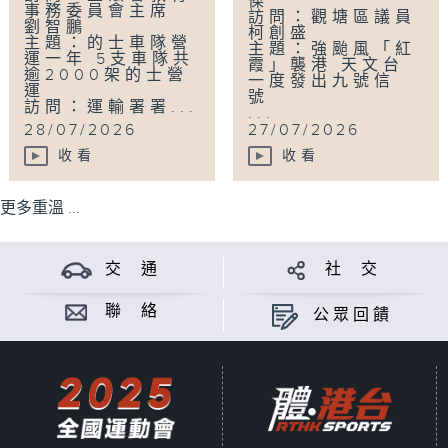
傑
事務委員會主席
訪問：觀塘區議員
劉智鵬
柯創盛
主題：的士車隊營
主題：強颱風「紅
運一年 5支車隊共
霞」襲港 天文台
逾2000架的士營
一度發出九號信
運
號
訪問：運輸署署...
...
28/07/2026
27/07/2026
收看
收看
更多重溫 ...
交 通
社 交
聯 絡
公眾回饋