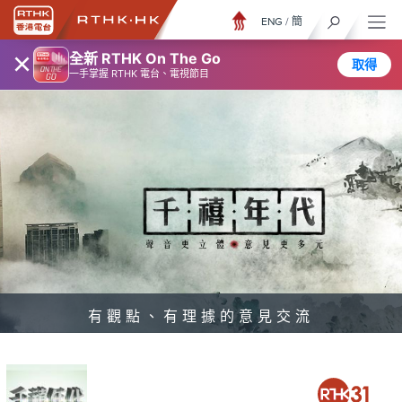
ENG
/
簡
×
全新 RTHK On The Go
取得
一手掌握 RTHK 電台、電視節目
有觀點、有理據的意見交流