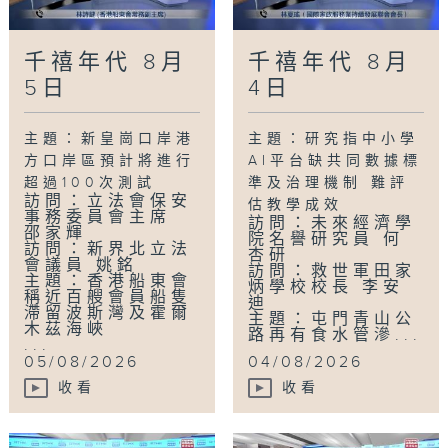
千禧年代 8月
千禧年代 8月
5日
4日
主題：新皇崗口岸港
主題：研究指中小學
方口岸區預計將進行
AI平台缺共同數據標
超過100次測試
準及治理機制 難評
訪問：立法會保安
估教學成效
事務委員會主席
訪問：未來經濟學
邵家輝
院名譽研究員 何
訪問：新界北立法
杏研
會議員 姚銘
訪問：救世軍田家
主題：香港船東會
炳學校校長 李安
稱近百艘會員船隻
迪
滯留波斯灣及霍爾
主題：屯門青山公
木茲海峽
路再有食水管滲...
...
05/08/2026
04/08/2026
收看
收看