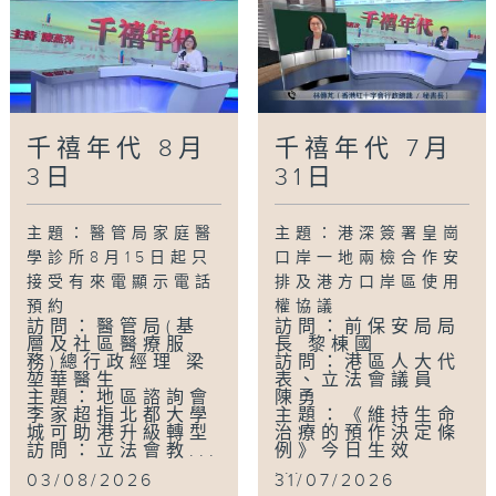
千禧年代 8月
千禧年代 7月
3日
31日
主題：醫管局家庭醫
主題：港深簽署皇崗
學診所8月15日起只
口岸一地兩檢合作安
接受有來電顯示電話
排及港方口岸區使用
預約
權協議
訪問：醫管局(基
訪問：前保安局局
層及社區醫療服
長 黎棟國
務)總行政經理 梁
訪問：港區人大代
堃華醫生
表、立法會議員
主題：地區諮詢會
陳勇
李家超指北都大學
主題：《維持生命
城可助港升級轉型
治療的預作決定條
訪問：立法會教...
例》今日生效
...
03/08/2026
31/07/2026