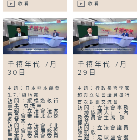
收看
收看
千禧年代 7月
千禧年代 7月
30日
29日
主題：日本熊本縣發
主題：行政長官李家
生7.1級地震
超與立法會議員舉行
訪問：縱橫遊執行
首次對談交流會
董事 袁振寧
訪問：立法會事務
主題：立法會法案
「總協調人」、內
委員會審議北都條
務委員會主席 陳
例草案
振英
訪問：立法會《北
訪問：立法會議員
部都會區發展條例
陳凱欣
草案》委員會委員
主題：足球盛會獲