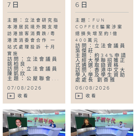
7日
6日
主題：立法會研究指
主題：FUN
本港居民境外開支增
COFFEE騙案涉案
訪港旅客消費跌/粵
總損失增至約1億
港澳消委會合作 一
400萬元
訪問：立法會議員
站式處理投訴 十月
吳傑莊
實施
主題：約34%申請
訪問：立法會議員
人經大學聯招獲正
姚柏良
式遴選取錄資格
訪問：立法會議員
訪問：香港中文大
陳凱欣
學入學及學生資助
主題：公屋聯會...
處處長 劉善雅
...
07/08/2026
06/08/2026
收看
收看