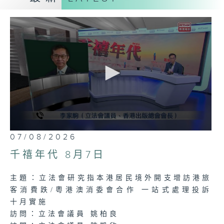
聲音更立體 意見更多元
熱線號碼: 1872311
0
07/08/2026
seconds
of
千禧年代 8月7日
1
hour,
20
主題：立法會研究指本港居民境外開支增訪港旅
minutes,
13
客消費跌/粵港澳消委會合作 一站式處理投訴
seconds
十月實施
訪問：立法會議員 姚柏良