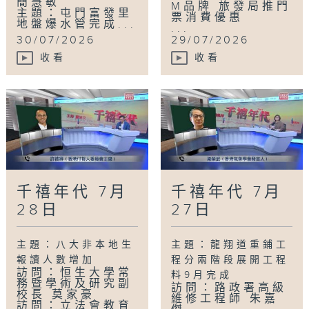
簡慧敏
M品牌 旅發局推門
主題：屯門富發里
票消費優惠
地盤爆水管完成...
...
30/07/2026
29/07/2026
收看
收看
千禧年代 7月
千禧年代 7月
28日
27日
主題：八大非本地生
主題：龍翔道重鋪工
報讀人數增加
程分兩階段展開工程
訪問：恒生大學常
料9月完成
務暨學術及研究副
訪問：路政署高級
校長 莫家豪
維修工程師 朱嘉
訪問：立法會教育