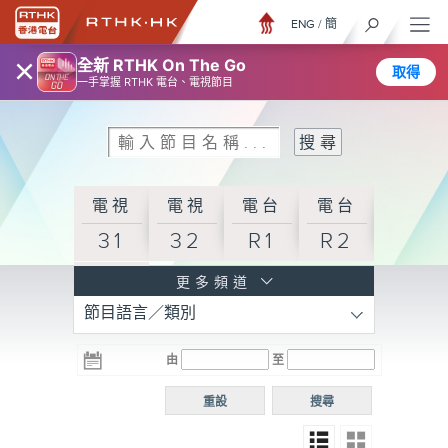
ENG
/
簡
×
全新 RTHK On The Go
取得
一手掌握 RTHK 電台、電視節目
電視
電視
電台
電台
31
32
R1
R2
電台
更多頻道
節目語言／類別
R3
電台
電台
電台
由
至
普通
R4
R5
話台
重設
搜尋