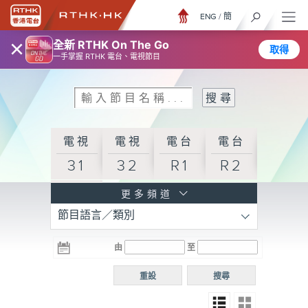
ENG
/
簡
×
全新 RTHK On The Go
取得
一手掌握 RTHK 電台、電視節目
電視
電視
電台
電台
31
32
R1
R2
電台
更多頻道
節目語言／類別
R3
電台
電台
電台
由
至
普通
R4
R5
話台
重設
搜尋