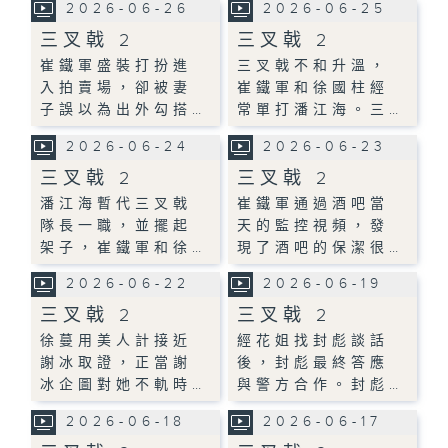
2026-06-26
2026-06-25
三叉戟 2
三叉戟 2
崔鐵軍盛裝打扮進
三叉戟不和升溫，
入拍賣場，卻被妻
崔鐵軍和徐國柱經
子誤以為出外勾搭…
常單打潘江海。三…
2026-06-24
2026-06-23
三叉戟 2
三叉戟 2
潘江海暫代三叉戟
崔鐵軍通過酒吧當
隊長一職，並擺起
天的監控視頻，發
架子，崔鐵軍和徐…
現了酒吧的保潔很…
2026-06-22
2026-06-19
三叉戟 2
三叉戟 2
徐蔓用美人計接近
經花姐找封彪談話
謝冰取證，正當謝
後，封彪最終答應
冰企圖對她不軌時…
與警方合作。封彪…
2026-06-18
2026-06-17