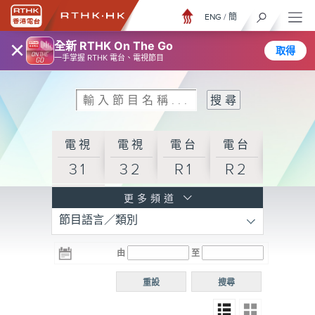
ENG
/
簡
×
全新 RTHK On The Go
取得
一手掌握 RTHK 電台、電視節目
電視
電視
電台
電台
31
32
R1
R2
電台
更多頻道
節目語言／類別
R3
電台
電台
電台
由
至
普通
R4
R5
話台
重設
搜尋