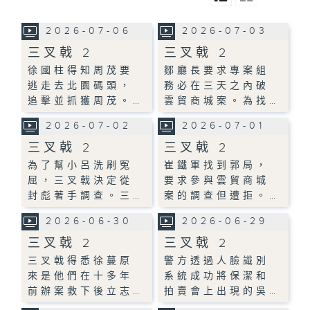
2026-07-06
2026-07-03
三叉戟 2
三叉戟 2
徐國柱得知周茂要
鄒廳長要求專案組
逃走去北園碼頭，
務必在三天之內破
追擊並抓獲周茂。…
雲貿商城案。為找…
2026-07-02
2026-07-01
三叉戟 2
三叉戟 2
為了幫小呂洗刷冤
崔鐵軍找到郭局，
屈，三叉戟決定從
要求參與雲貿商城
封彪著手調查。三…
案的調查但遭拒。…
2026-06-30
2026-06-29
三叉戟 2
三叉戟 2
三叉戟得悉徐蔓原
警方透過人臉識別
來是他們在十多年
系統成功將保潔和
前辦案救下後立志…
拍賣會上出現的吳…