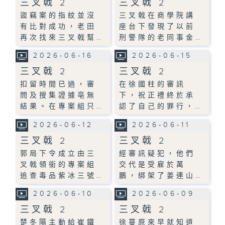
三叉戟 2
三叉戟 2
盜竊案的指紋並沒
三叉戟在商學院講
有比對成功，老田
座台下發現了以前
再次找來三叉戟幫…
刑警隊的老同事金…
2026-06-16
2026-06-15
三叉戟 2
三叉戟 2
扣留時間已過，審
在徐國柱的審訊
問及搜集證據亳無
下，祝正禮終於承
結果。在專案組只…
認了自己的罪行，…
2026-06-12
2026-06-11
三叉戟 2
三叉戟 2
郭局下令成立由三
經審訊疑犯，他們
叉戟領銜的專案組
交代是受雇於萬
追查毒品紫冰三號…
鵬，綁架了姜連山…
2026-06-10
2026-06-09
三叉戟 2
三叉戟 2
楚冬陽主動給崔鐵
徐蔓原來早就知道