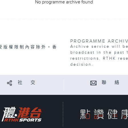
No programme archive found
PROGRAMME ARCHI
Archive service will b
受版權限制內容除外。香
broadcast in the past 
restrictions. RTHK res
decision.
社 交
聯 絡