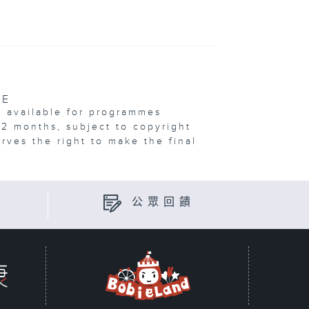
VE
e available for programmes
12 months, subject to copyright
erves the right to make the final
公眾回饋