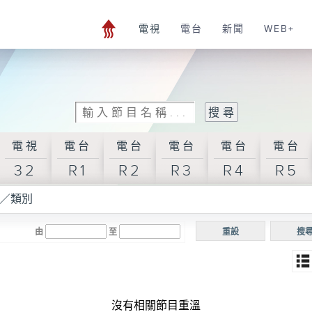
電視
電台
新聞
WEB+
電視
電台
電台
電台
電台
電台
32
R1
R2
R3
R4
R5
／類別
由
至
重設
搜
沒有相關節目重溫