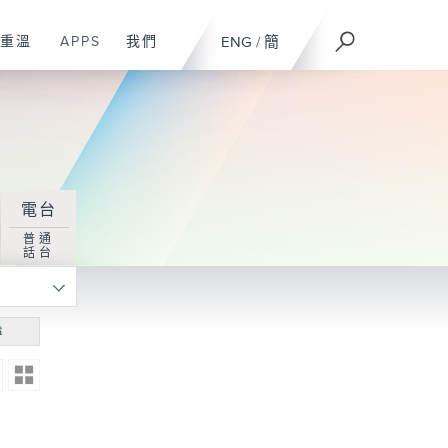
重溫
APPS
我們
ENG
/
簡
電台
普通
話台
尋