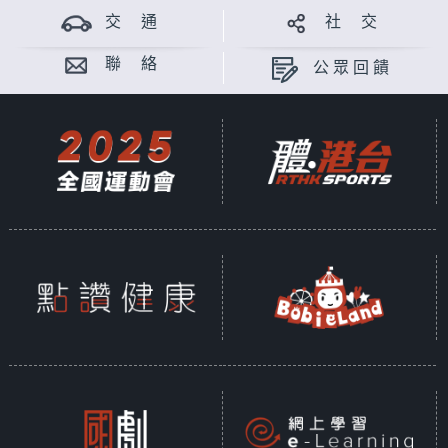
交 通
社 交
聯 絡
公眾回饋