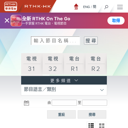
ENG
/
簡
×
全新 RTHK On The Go
取得
一手掌握 RTHK 電台、電視節目
電視
電視
電台
電台
31
32
R1
R2
電台
更多頻道
節目語言／類別
R3
電台
電台
電台
由
至
普通
R4
R5
話台
重設
搜尋