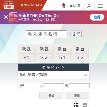
ENG
/
簡
×
全新 RTHK On The Go
取得
一手掌握 RTHK 電台、電視節目
電視
電視
電台
電台
31
32
R1
R2
電台
更多頻道
節目語言／類別
R3
電台
電台
電台
由
至
普通
R4
R5
話台
重設
搜尋