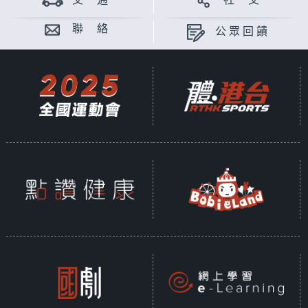
交 通
社 交
聯 絡
公眾回饋