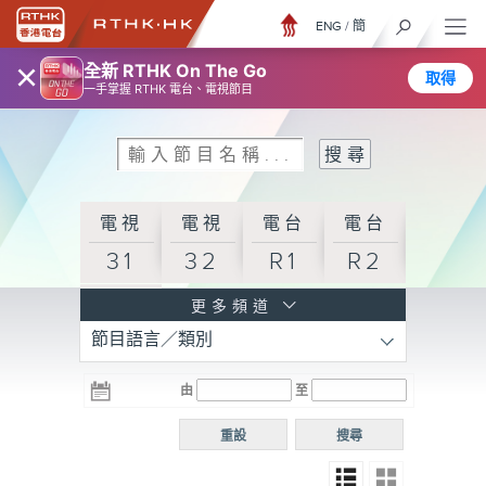
ENG
/
簡
×
全新 RTHK On The Go
取得
一手掌握 RTHK 電台、電視節目
電視
電視
電台
電台
31
32
R1
R2
電台
更多頻道
節目語言／類別
R3
電台
電台
電台
由
至
普通
R4
R5
話台
重設
搜尋