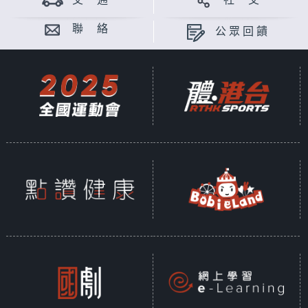
交 通
社 交
聯 絡
公眾回饋