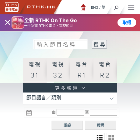
ENG
/
簡
×
全新 RTHK On The Go
取得
一手掌握 RTHK 電台、電視節目
電視
電視
電台
電台
31
32
R1
R2
電台
更多頻道
節目語言／類別
R3
電台
電台
電台
由
至
普通
R4
R5
話台
重設
搜尋