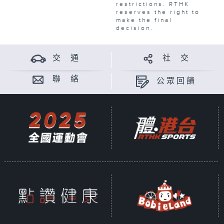
restrictions. RTHK
reserves the right to
make the final
decision.
交 通
社 交
聯 絡
公眾回饋