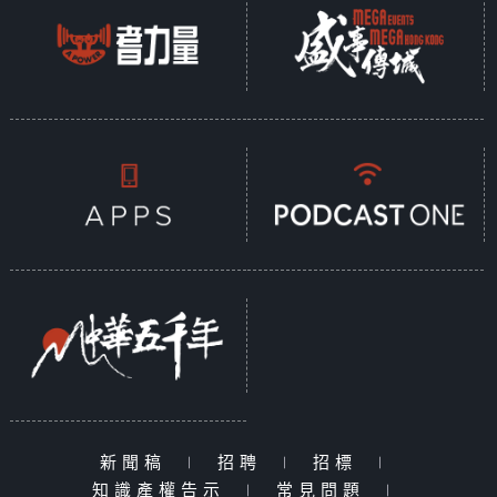
新聞稿
|
招聘
|
招標
|
知識產權告示
|
常見問題
|