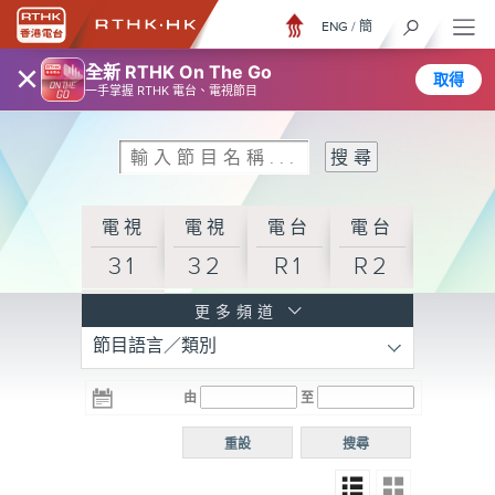
ENG
/
簡
×
全新 RTHK On The Go
取得
一手掌握 RTHK 電台、電視節目
電視
電視
電台
電台
31
32
R1
R2
電台
更多頻道
節目語言／類別
R3
電台
電台
電台
由
至
普通
R4
R5
話台
重設
搜尋