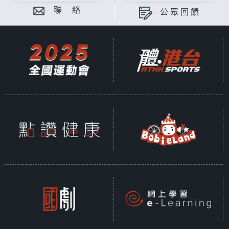
聯 絡
公眾回饋