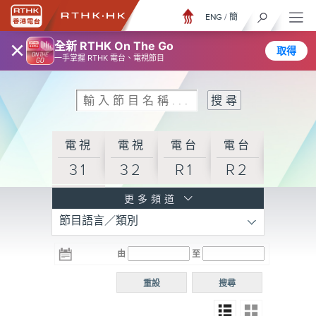
ENG
/
簡
×
全新 RTHK On The Go
取得
一手掌握 RTHK 電台、電視節目
電視
電視
電台
電台
31
32
R1
R2
電台
更多頻道
節目語言／類別
R3
電台
電台
電台
由
至
普通
R4
R5
話台
重設
搜尋