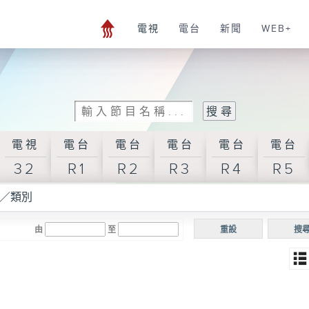
電視
電台
新聞
WEB+
電視
電台
電台
電台
電台
電台
32
R1
R2
R3
R4
R5
／類別
由
至
重設
搜