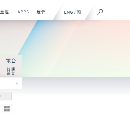
重溫
APPS
我們
ENG
/
簡
電台
普通
話台
尋