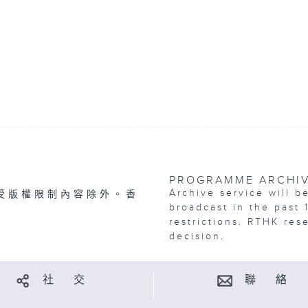
PROGRAMME ARCHI
Archive service will b
受版權限制內容除外。香
broadcast in the past 
restrictions. RTHK res
decision.
社 交
聯 絡