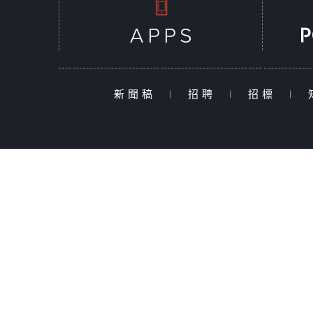
新聞稿
|
招聘
|
招標
|