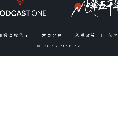
知識產權告示
|
常見問題
|
私隱政策
|
無
© 2026 rthk.hk