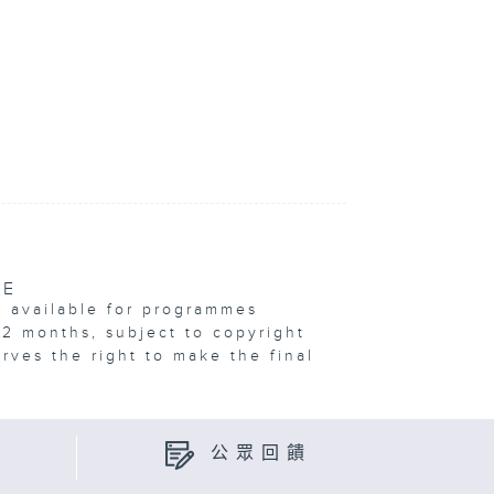
VE
e available for programmes
12 months, subject to copyright
erves the right to make the final
公眾回饋