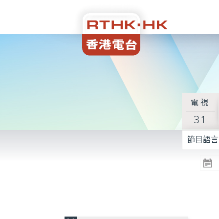
電視
31
節目語言