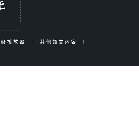
障礙播放器
|
其他語言內容
|