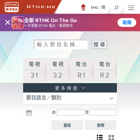
ENG
/
簡
×
全新 RTHK On The Go
取得
一手掌握 RTHK 電台、電視節目
電視
電視
電台
電台
31
32
R1
R2
電台
更多頻道
節目語言／類別
R3
電台
電台
電台
由
至
普通
R4
R5
話台
重設
搜尋