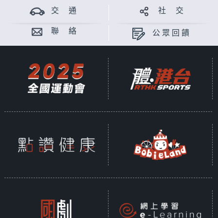
交 通
社 交
聯 絡
公眾回饋