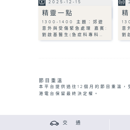
2025-12-15
精靈一點
精
1300-1400 主題︰郊遊
1
意外與受傷緊急處理 嘉賓:
意
劉啟基醫生(急症科專科…
劉
節目重溫
本平台提供過往12個月的節目重溫，
港電台保留最終決定權。
交 通