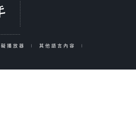
障礙播放器
|
其他語言內容
|