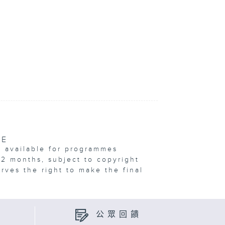
VE
e available for programmes
12 months, subject to copyright
erves the right to make the final
公眾回饋