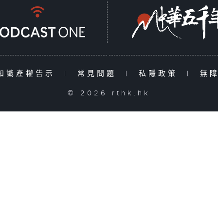
知識產權告示
|
常見問題
|
私隱政策
|
無
© 2026 rthk.hk