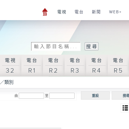
電視
電台
新聞
WEB+
電視
電台
電台
電台
電台
電台
32
R1
R2
R3
R4
R5
／類別
由
至
重設
搜