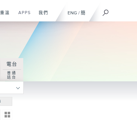
重溫
APPS
我們
ENG
/
簡
電台
普通
話台
尋