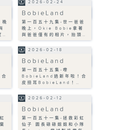
2026-02-24
BobieLand
 晚
第一百五十九集-世一爸爸
與
晚上，Okie Bobie拿著
望…
與爸爸僅有的相片，抬頭…
2026-02-18
BobieLand
第一百五十五集-嚟
！合
BobieLand過新年啦！合
…
皮扭耳BobieLand！…
2026-02-12
BobieLand
虹
第一百五十一集-拯救彩虹
棄
仙子 園長碌碌姐姐和小隊