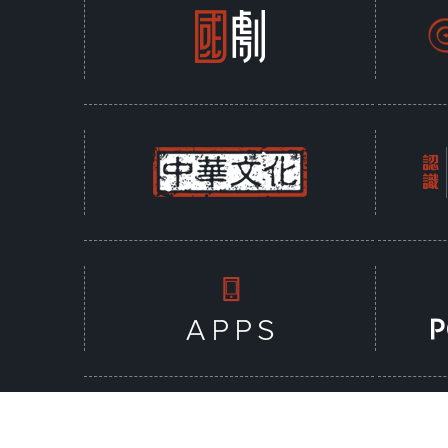
新聞稿
|
招聘
|
招標
|