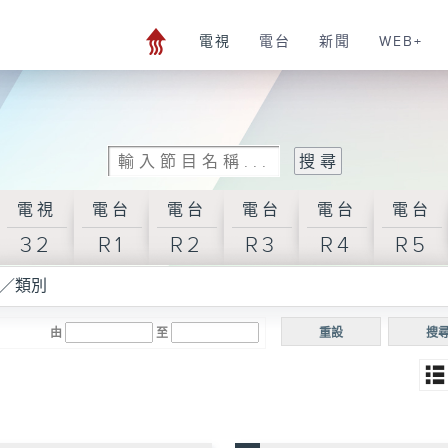
電視
電台
新聞
WEB+
電視
電台
電台
電台
電台
電台
32
R1
R2
R3
R4
R5
／類別
由
至
重設
搜