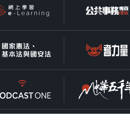
知識產權告示
|
常見問題
|
私隱政策
|
無