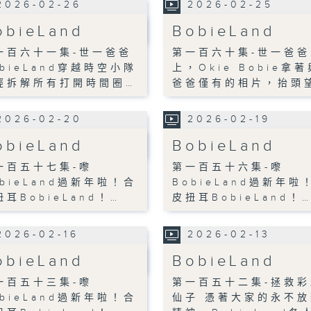
2026-02-26
2026-02-25
obieLand
BobieLand
一百六十一集-世一爸爸
第一百六十集-世一爸爸
obieLand穿越時空小隊
上，Okie Bobie拿著
經拆解所有打開時間圈…
爸爸僅有的相片，抬頭
2026-02-20
2026-02-19
obieLand
BobieLand
一百五十七集-嚟
第一百五十六集-嚟
obieLand過新年啦！合
BobieLand過新年啦
扭耳BobieLand！…
皮扭耳BobieLand！
2026-02-16
2026-02-13
obieLand
BobieLand
一百五十三集-嚟
第一百五十二集-拯救彩
obieLand過新年啦！合
仙子 憑著大家的永不放