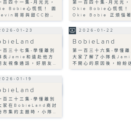
一百四十一集-月光光，
第一百四十集-月光光，
ie Bobie心慌慌！ 園
Okie Bobie心慌慌！
Kevin哥哥與甜CC扮…
Okie Bobie 正煩惱
2026-01-23
2026-01-22
obieLand
BobieLand
一百三十七集-學懂離別
第一百三十六集-學懂離
隊長Jamie和遠赴他方
大家了解了小隊長Jami
朋友視像通話，好朋友…
不開心的原因後，紛紛
2026-01-19
obieLand
一百三十三集-學懂離別
大家在BobieLand商討
紛市集的主題時，小隊…