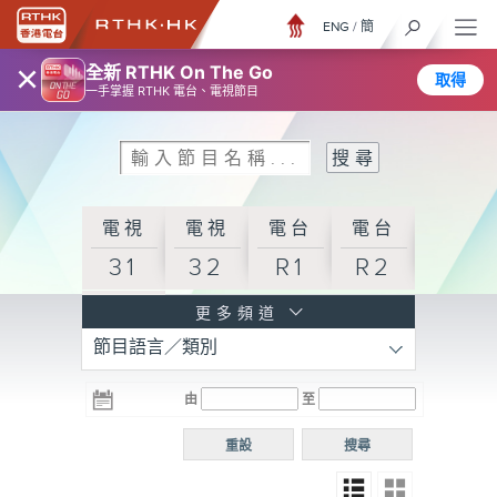
ENG
/
簡
×
全新 RTHK On The Go
取得
一手掌握 RTHK 電台、電視節目
電視
電視
電台
電台
31
32
R1
R2
電台
更多頻道
節目語言／類別
R3
電台
電台
電台
由
至
普通
R4
R5
話台
重設
搜尋