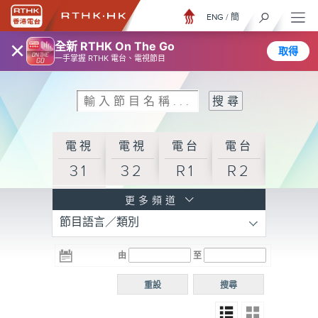
ENG
/
簡
×
全新 RTHK On The Go
取得
一手掌握 RTHK 電台、電視節目
電視
電視
電台
電台
31
32
R1
R2
電台
更多頻道
節目語言／類別
R3
電台
電台
電台
由
至
普通
R4
R5
話台
重設
搜尋