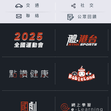
交 通
社 交
聯 絡
公眾回饋