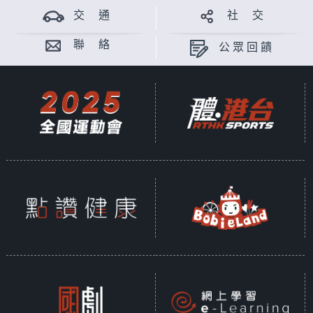
交 通
社 交
聯 絡
公眾回饋