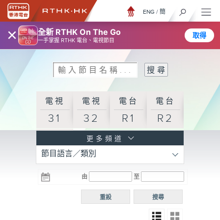
ENG
/
簡
×
全新 RTHK On The Go
取得
一手掌握 RTHK 電台、電視節目
電視
電視
電台
電台
31
32
R1
R2
電台
更多頻道
節目語言／類別
R3
電台
電台
電台
由
至
普通
R4
R5
話台
重設
搜尋