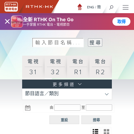
ENG
/
簡
×
全新 RTHK On The Go
取得
一手掌握 RTHK 電台、電視節目
電視
電視
電台
電台
31
32
R1
R2
電台
更多頻道
節目語言／類別
R3
電台
電台
電台
由
至
普通
R4
R5
話台
重設
搜尋