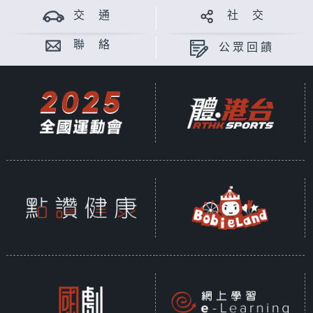
交 通
社 交
聯 絡
公眾回饋