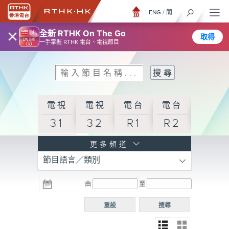
ENG
/
簡
×
全新 RTHK On The Go
取得
一手掌握 RTHK 電台、電視節目
電視
電視
電台
電台
31
32
R1
R2
電台
更多頻道
節目語言／類別
R3
電台
電台
電台
由
至
普通
R4
R5
話台
重設
搜尋