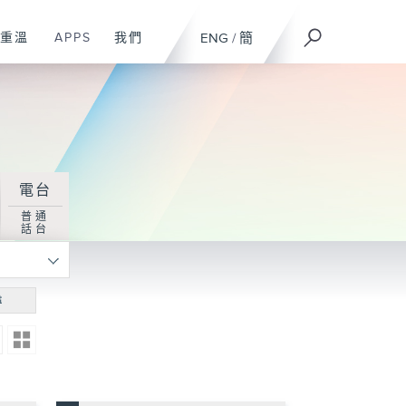
重溫
APPS
我們
ENG
/
簡
電台
普通
話台
尋