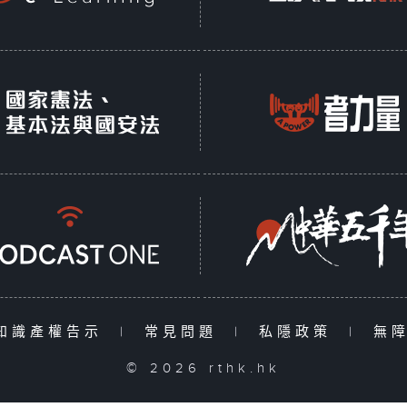
知識產權告示
|
常見問題
|
私隱政策
|
無
© 2026 rthk.hk