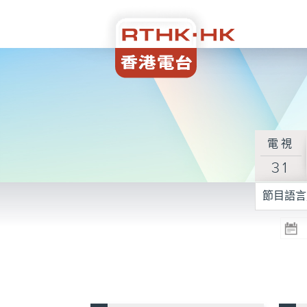
電視
31
節目語言