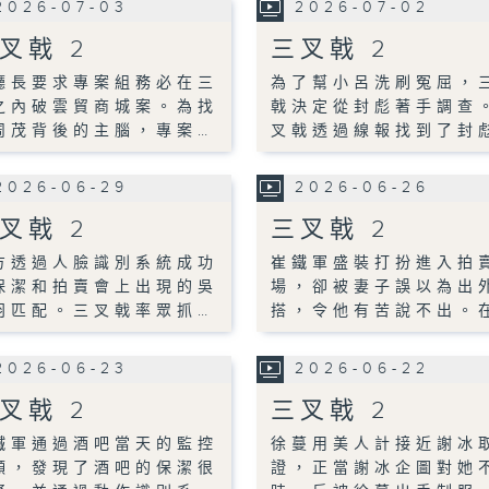
2026-07-03
2026-07-02
叉戟 2
三叉戟 2
廳長要求專案組務必在三
為了幫小呂洗刷冤屈，
之內破雲貿商城案。為找
戟決定從封彪著手調查
周茂背後的主腦，專案…
叉戟透過線報找到了封
2026-06-29
2026-06-26
叉戟 2
三叉戟 2
方透過人臉識別系統成功
崔鐵軍盛裝打扮進入拍
保潔和拍賣會上出現的吳
場，卻被妻子誤以為出
羽匹配。三叉戟率眾抓…
搭，令他有苦說不出。
2026-06-23
2026-06-22
叉戟 2
三叉戟 2
鐵軍通過酒吧當天的監控
徐蔓用美人計接近謝冰
頻，發現了酒吧的保潔很
證，正當謝冰企圖對她