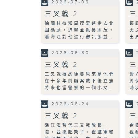
2026-07-06
三叉戟 2
三
徐國柱得知周茂要逃走去北
鄒
園碼頭，追擊並抓獲周茂。
天
潘海江對他進行審訊卻並…
出
2026-06-30
三叉戟 2
三
三叉戟得悉徐蔓原來是他們
警
在十多年前辦案救下後立志
將
將來也當警察的一個小女…
鴻
2026-06-24
三叉戟 2
三
潘江海暫代三叉戟隊長一
崔
職，並擺起架子，崔鐵軍和
視