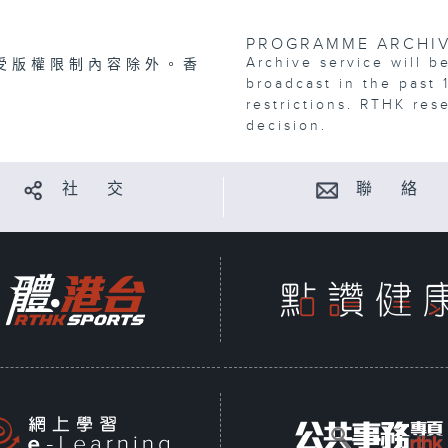
PROGRAMME ARCHI
Archive service will b
受版權限制內容除外。香
broadcast in the past 
restrictions. RTHK res
decision.
社 交
聯 絡