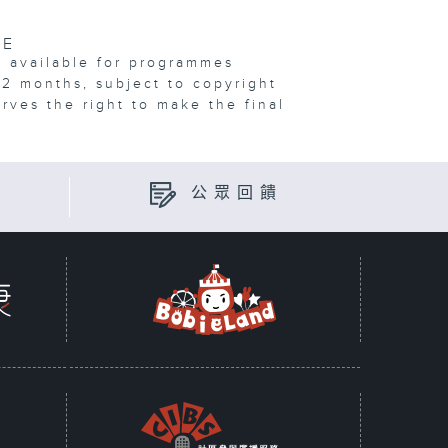
VE
e available for programmes
12 months, subject to copyright
erves the right to make the final
公眾回饋