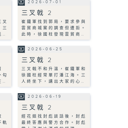
2026-07-01
三叉戟 2
三叉
崔鐵軍找到郭局，要求參與
。三
雲貿商城案的調查但遭拒。
彪…
此時，徐國柱發現雲貿商…
2026-06-25
三叉戟 2
賣
三叉戟不和升溫，崔鐵軍和
外勾
徐國柱經常單打潘江海。三
在…
人終坐下，講出大家的心…
2026-06-19
三叉戟 2
取
經花姐找封彪談話後，封彪
不軌
最終答應與警方合作。封彪