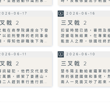
疑，並通過動作識別系…
時，反被徐蔓出手制服
2026-06-17
2026-06-16
叉戟 2
三叉戟 2
叉戟在商學院講座台下發
扣留時間已過，審問及
了以前刑警隊的老同事金
證據亳無結果。在專案
鋼，得知他辭職後下海…
能放人之際，徐國柱終
2026-06-11
2026-06-10
叉戟 2
三叉戟 2
審訊疑犯，他們交代是受
楚冬陽主動給崔鐵軍和
於萬鵬，綁架了姜連山。
隊的張建國做和事佬，
潘二人趕到車行進行抓…
兩人一見面又吵了起來