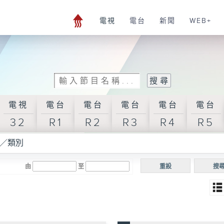
電視
電台
新聞
WEB+
電視
電台
電台
電台
電台
電台
32
R1
R2
R3
R4
R5
／類別
由
至
重設
搜