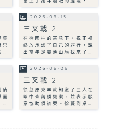
。…
當上了謝冰酒吧的經理，…
2026-06-15
三叉戟 2
搜集
在徐國柱的審訊下，祝正禮
組只
終於承認了自己的罪行，說
於…
出當年是姜連山局找來了…
2026-06-09
三叉戟 2
刑偵
徐蔓原來早就知道了三人在
然而
暗中查魏勝毅案，並表示願
，…
意協助偵該案。徐蔓到桌…