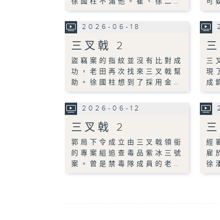
徐國柱不滿他。崔、徐二…
可
2026-06-18
三叉戟 2
三
盜竊案的指紋並沒有比對成
三
功，老田再次找來三叉戟幫
現
助。徐國柱想到了採用金…
成
2026-06-12
三叉戟 2
三
郭局下令成立由三叉戟領銜
經
的專案組追查毒品紫冰三號
雇
案。曾是禁毒隊成員的老…
徐