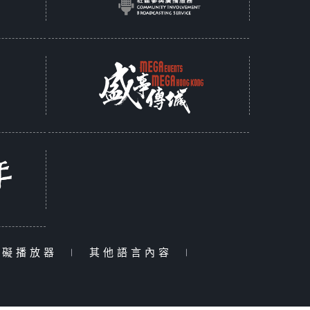
障礙播放器
|
其他語言內容
|