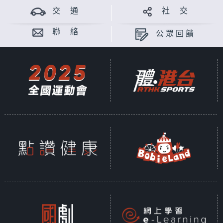
交 通
社 交
聯 絡
公眾回饋