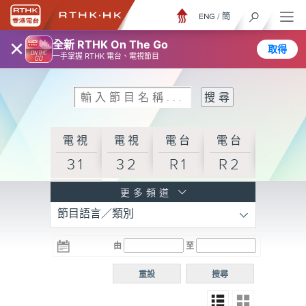
ENG
/
簡
×
全新 RTHK On The Go
取得
一手掌握 RTHK 電台、電視節目
電視
電視
電台
電台
31
32
R1
R2
電台
更多頻道
節目語言／類別
R3
電台
電台
電台
由
至
普通
R4
R5
話台
重設
搜尋