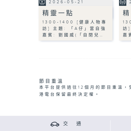
2026-05-21
精靈一點
精
1300-1400 [健康人物專
13
訪] 主題: 「A仔」當自強
訪
嘉賓: 劉國威(「自閉兒…
嘉
節目重溫
本平台提供過往12個月的節目重溫，
港電台保留最終決定權。
交 通