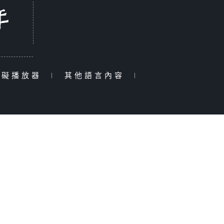
障礙播放器
|
其他語言內容
|