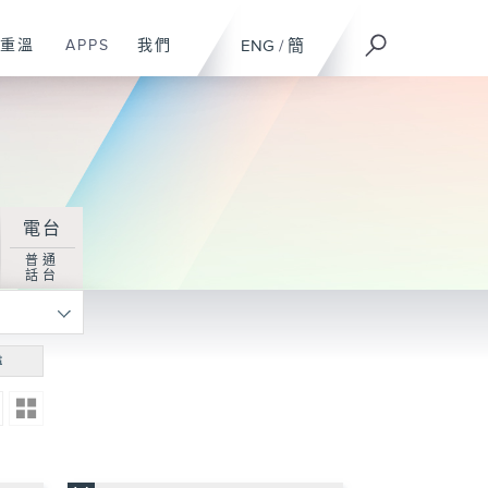
重溫
APPS
我們
ENG
/
簡
電台
普通
話台
尋