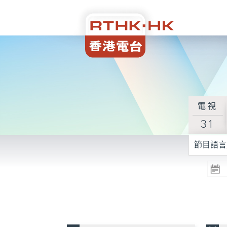
電視
31
節目語言