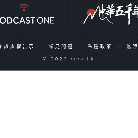
知識產權告示
|
常見問題
|
私隱政策
|
無
© 2026 rthk.hk