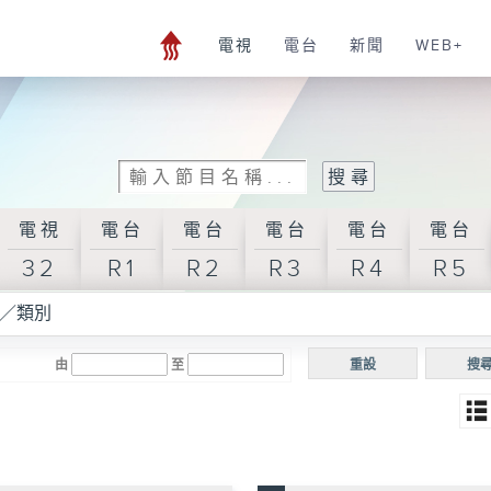
電視
電台
新聞
WEB+
電視
電台
電台
電台
電台
電台
32
R1
R2
R3
R4
R5
／類別
由
至
重設
搜