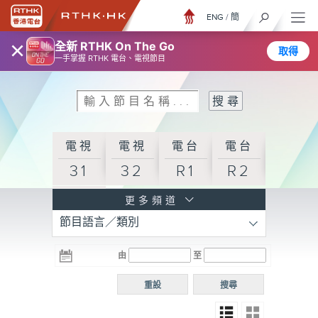
ENG
/
簡
×
全新 RTHK On The Go
取得
一手掌握 RTHK 電台、電視節目
電視
電視
電台
電台
31
32
R1
R2
電台
更多頻道
節目語言／類別
R3
電台
電台
電台
由
至
普通
R4
R5
話台
重設
搜尋