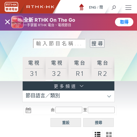
ENG
/
簡
×
全新 RTHK On The Go
取得
一手掌握 RTHK 電台、電視節目
電視
電視
電台
電台
31
32
R1
R2
電台
更多頻道
節目語言／類別
R3
電台
電台
電台
由
至
普通
R4
R5
話台
重設
搜尋