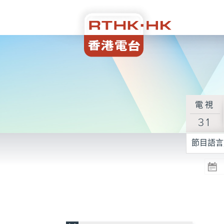
電視
31
節目語言