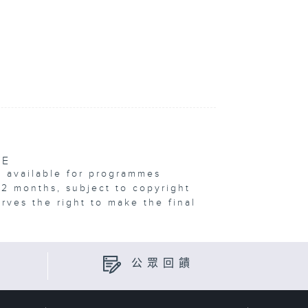
VE
e available for programmes
12 months, subject to copyright
erves the right to make the final
公眾回饋