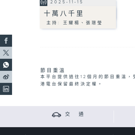
2025-11-15
十萬八千里
主持: 王耀楊、張璟瑩
節目重溫
本平台提供過往12個月的節目重溫，
港電台保留最終決定權。
交 通