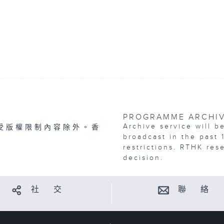
PROGRAMME ARCHI
Archive service will b
受版權限制內容除外。香
broadcast in the past 
restrictions. RTHK res
decision.
社 交
聯 絡