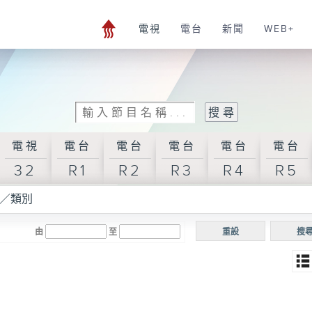
電視
電台
新聞
WEB+
電視
電台
電台
電台
電台
電台
32
R1
R2
R3
R4
R5
／類別
由
至
重設
搜