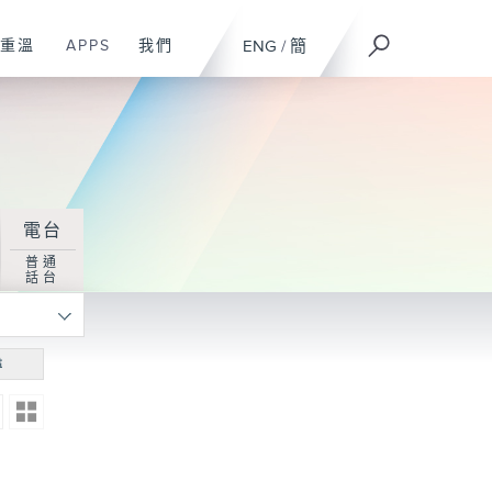
重溫
APPS
我們
ENG
/
簡
電台
普通
話台
尋