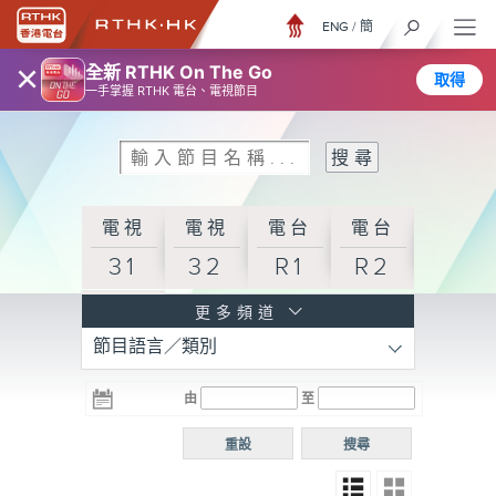
ENG
/
簡
×
全新 RTHK On The Go
取得
一手掌握 RTHK 電台、電視節目
電視
電視
電台
電台
31
32
R1
R2
電台
更多頻道
節目語言／類別
R3
電台
電台
電台
由
至
普通
R4
R5
話台
重設
搜尋