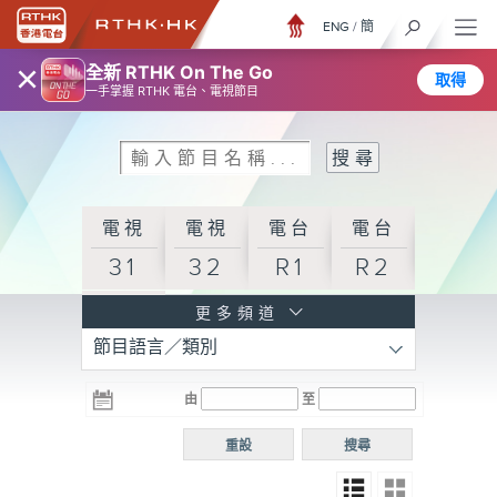
ENG
/
簡
×
全新 RTHK On The Go
取得
一手掌握 RTHK 電台、電視節目
電視
電視
電台
電台
31
32
R1
R2
電台
更多頻道
節目語言／類別
R3
電台
電台
電台
由
至
普通
R4
R5
話台
重設
搜尋