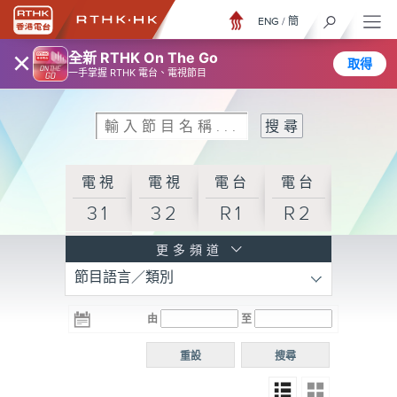
ENG
/
簡
×
全新 RTHK On The Go
取得
一手掌握 RTHK 電台、電視節目
電視
電視
電台
電台
31
32
R1
R2
電台
更多頻道
節目語言／類別
R3
電台
電台
電台
由
至
普通
R4
R5
話台
重設
搜尋