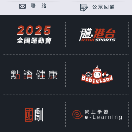
聯 絡
公眾回饋