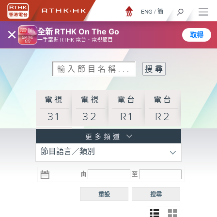
ENG
/
簡
×
全新 RTHK On The Go
取得
一手掌握 RTHK 電台、電視節目
電視
電視
電台
電台
31
32
R1
R2
電台
更多頻道
節目語言／類別
R3
電台
電台
電台
由
至
普通
R4
R5
話台
重設
搜尋