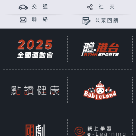
交 通
社 交
聯 絡
公眾回饋