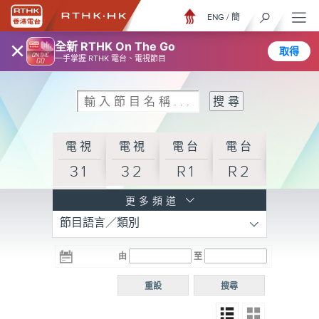
ENG
/
簡
×
全新 RTHK On The Go
取得
一手掌握 RTHK 電台、電視節目
電視
電視
電台
電台
31
32
R1
R2
電台
更多頻道
節目語言／類別
R3
電台
電台
電台
由
至
普通
R4
R5
話台
重設
搜尋