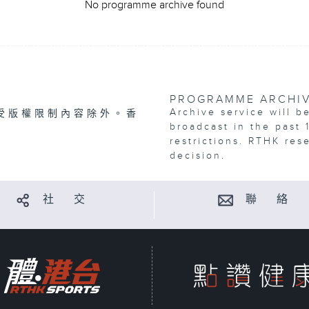
No programme archive found
PROGRAMME ARCHI
Archive service will b
受版權限制內容除外。香
broadcast in the past 
restrictions. RTHK res
decision.
社 交
聯 絡