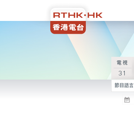
電視
31
節目語言