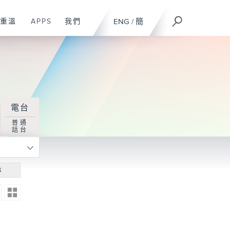
重溫
APPS
我們
ENG
/
簡
電台
普通
話台
尋