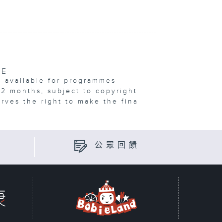
VE
e available for programmes
12 months, subject to copyright
erves the right to make the final
公眾回饋