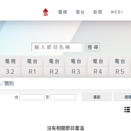
電視
電台
新聞
WEB+
電視
電台
電台
電台
電台
電台
32
R1
R2
R3
R4
R5
／類別
由
至
重設
搜
沒有相關節目重溫