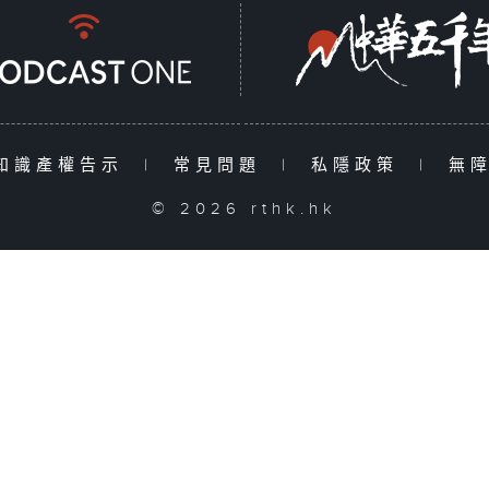
知識產權告示
|
常見問題
|
私隱政策
|
無
© 2026 rthk.hk