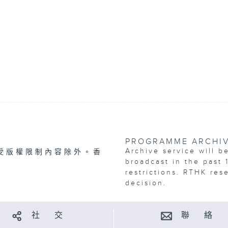
PROGRAMME ARCHI
Archive service will b
受版權限制內容除外。香
broadcast in the past 
restrictions. RTHK res
decision.
社 交
聯 絡