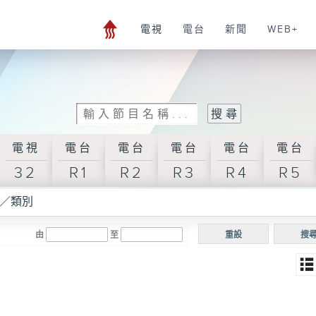
電視
電台
新聞
WEB+
電視
電台
電台
電台
電台
電台
32
R1
R2
R3
R4
R5
／類別
由
至
重設
搜