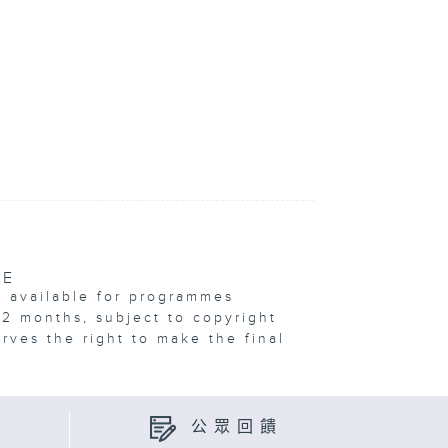
VE
e available for programmes
12 months, subject to copyright
erves the right to make the final
公眾回饋