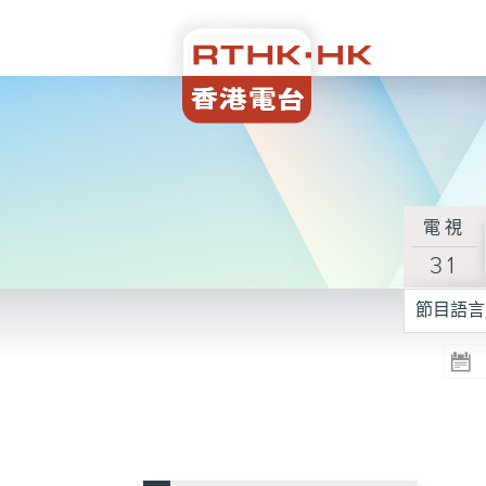
電視
31
節目語言