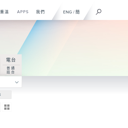
重溫
APPS
我們
ENG
/
簡
電台
普通
話台
尋