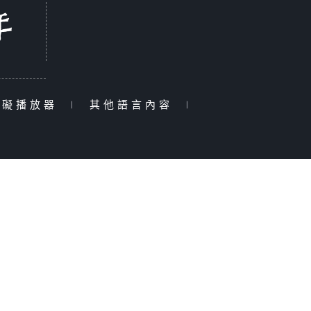
障礙播放器
|
其他語言內容
|