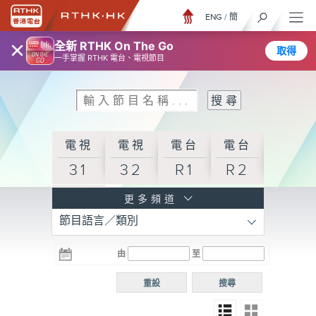
ENG
/
簡
×
全新 RTHK On The Go
取得
一手掌握 RTHK 電台、電視節目
電視
電視
電台
電台
31
32
R1
R2
電台
更多頻道
節目語言／類別
R3
電台
電台
電台
由
至
普通
R4
R5
話台
重設
搜尋