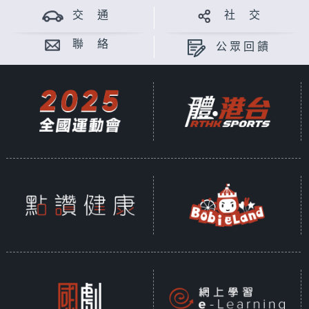
交 通
社 交
聯 絡
公眾回饋