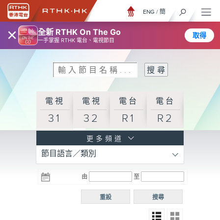
ENG
/
簡
×
全新 RTHK On The Go
取得
一手掌握 RTHK 電台、電視節目
電視
電視
電台
電台
31
32
R1
R2
電台
更多頻道
節目語言／類別
R3
電台
電台
電台
由
至
普通
R4
R5
話台
重設
搜尋