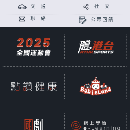
交 通
社 交
聯 絡
公眾回饋