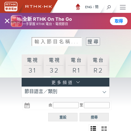
ENG
/
簡
×
全新 RTHK On The Go
取得
一手掌握 RTHK 電台、電視節目
電視
電視
電台
電台
31
32
R1
R2
電台
更多頻道
節目語言／類別
R3
電台
電台
電台
由
至
普通
R4
R5
話台
重設
搜尋