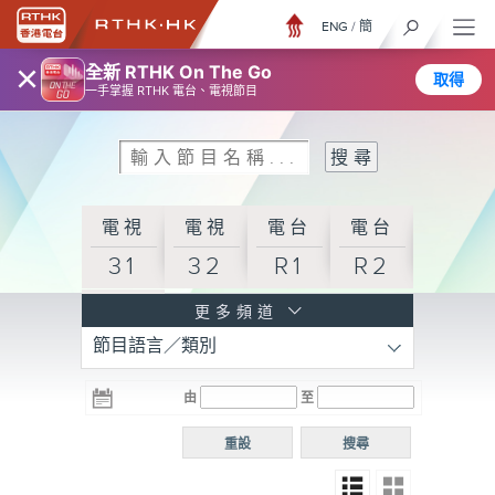
ENG
/
簡
×
全新 RTHK On The Go
取得
一手掌握 RTHK 電台、電視節目
電視
電視
電台
電台
31
32
R1
R2
電台
更多頻道
節目語言／類別
R3
電台
電台
電台
由
至
普通
R4
R5
話台
重設
搜尋