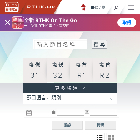
ENG
/
簡
×
全新 RTHK On The Go
取得
一手掌握 RTHK 電台、電視節目
電視
電視
電台
電台
31
32
R1
R2
電台
更多頻道
節目語言／類別
R3
電台
電台
電台
由
至
普通
R4
R5
話台
重設
搜尋