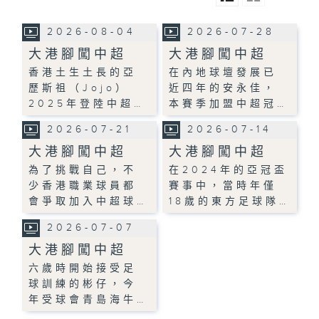
2026-08-04
2026-07-28
大港腳闖中超
大港腳闖中超
香港土生土長的亞
在內地球壇發展已
歷斯祖（Jojo）
近四年的安永佳，
2025年登陸中超…
本賽季加盟中超冠…
2026-07-21
2026-07-14
大港腳闖中超
大港腳闖中超
為了挑戰自己，不
在2024年的亞冠盃
少香港職業球員都
賽事中，當時年僅
會爭取加入中超球…
18歲的東方足球隊…
2026-07-07
大港腳闖中超
六歲時開始接受足
球訓練的彬仔，今
年受球會青島海牛…