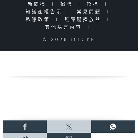
新聞稿
|
招聘
|
招標
|
知識產權告示
|
常見問題
|
私隱政策
|
無障礙播放器
|
其他語言內容
|
© 2026 rthk.hk