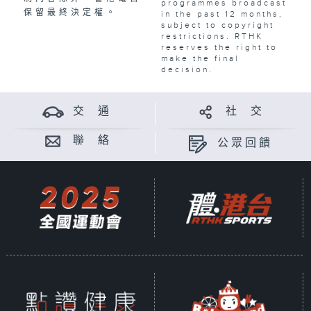
programmes broadcast
保留最終決定權。
in the past 12 months,
subject to copyright
restrictions. RTHK
reserves the right to
make the final
decision.
交 通
社 交
聯 絡
公眾回饋