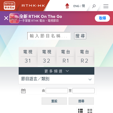
ENG
/
簡
×
全新 RTHK On The Go
取得
一手掌握 RTHK 電台、電視節目
電視
電視
電台
電台
31
32
R1
R2
電台
更多頻道
節目語言／類別
R3
電台
電台
電台
由
至
普通
R4
R5
話台
重設
搜尋