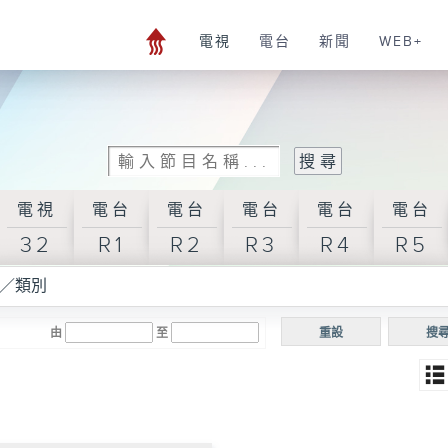
電視
電台
新聞
WEB+
電視
電台
電台
電台
電台
電台
32
R1
R2
R3
R4
R5
／類別
由
至
重設
搜