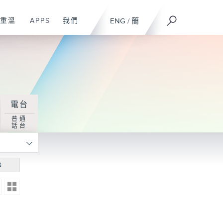
重溫
APPS
我們
ENG
/
簡
電台
普通
話台
尋