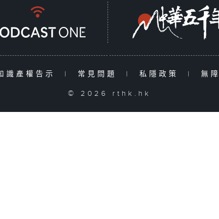
知識產權告示
|
常見問題
|
私隱政策
|
無
© 2026 rthk.hk