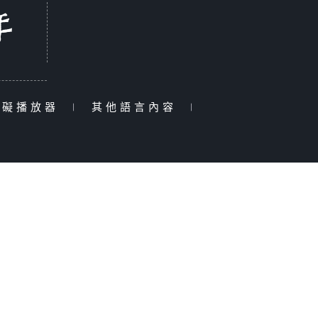
障礙播放器
|
其他語言內容
|