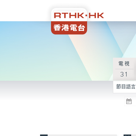
電視
31
節目語言