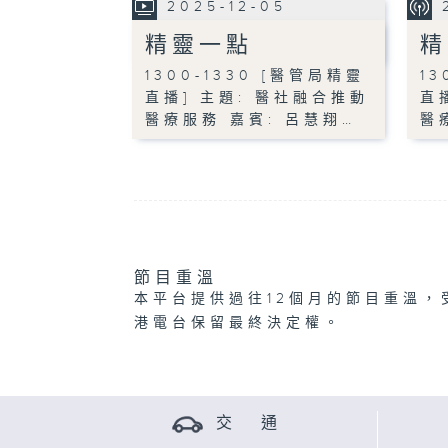
2025-12-05
精靈一點
精
1300-1330 [醫管局精靈
13
直播] 主題: 醫社融合推動
直
醫療服務 嘉賓: 呂慧翔…
醫
節目重溫
本平台提供過往12個月的節目重溫，
港電台保留最終決定權。
交 通