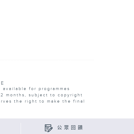
VE
e available for programmes
12 months, subject to copyright
erves the right to make the final
公眾回饋