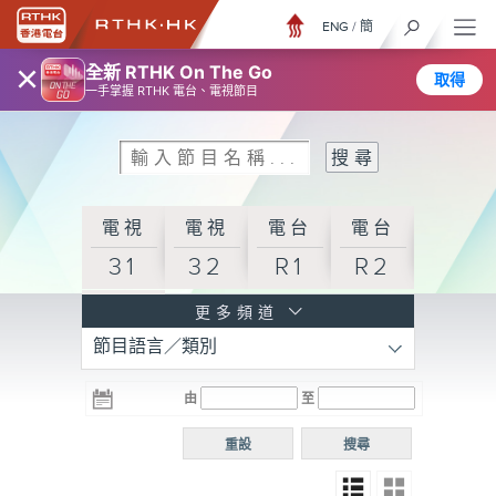
ENG
/
簡
×
全新 RTHK On The Go
取得
一手掌握 RTHK 電台、電視節目
電視
電視
電台
電台
31
32
R1
R2
電台
更多頻道
節目語言／類別
R3
電台
電台
電台
由
至
普通
R4
R5
話台
重設
搜尋