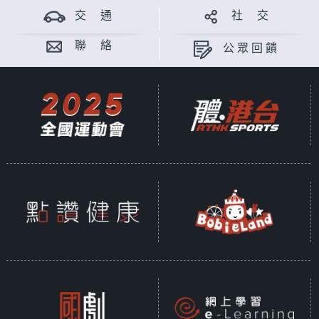
交 通
社 交
聯 絡
公眾回饋